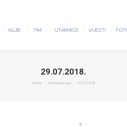
B
TIM
UTAKMICE
VIJESTI
FOTO GALER
KLUB
TIM
UTAKMICE
VIJESTI
FOT
29.07.2018.
You are here:
Home
Jadranska liga
29.07.2018.
8