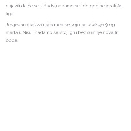
najavili da će se u Budvi,nadamo se i do godine igrati A1
liga.
Još jedan meč za naše momke koji nas očekuje 9 og
marta u Nišu i nadamo se istoj igri i bez sumnje nova tri
boda.