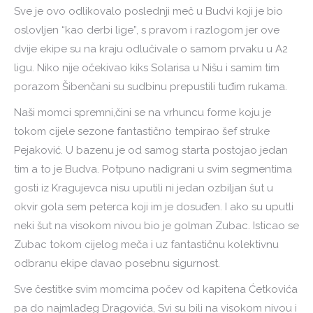
Sve je ovo odlikovalo poslednji meč u Budvi koji je bio
oslovljen “kao derbi lige”, s pravom i razlogom jer ove
dvije ekipe su na kraju odlučivale o samom prvaku u A2
ligu. Niko nije očekivao kiks Solarisa u Nišu i samim tim
porazom Šibenčani su sudbinu prepustili tuđim rukama.
Naši momci spremni,čini se na vrhuncu forme koju je
tokom cijele sezone fantastično tempirao šef struke
Pejaković. U bazenu je od samog starta postojao jedan
tim a to je Budva. Potpuno nadigrani u svim segmentima
gosti iz Kragujevca nisu uputili ni jedan ozbiljan šut u
okvir gola sem peterca koji im je dosuđen. I ako su uputli
neki šut na visokom nivou bio je golman Zubac. Isticao se
Zubac tokom cijelog meča i uz fantastičnu kolektivnu
odbranu ekipe davao posebnu sigurnost.
Sve čestitke svim momcima počev od kapitena Ćetkovića
pa do najmlađeg Dragovića, Svi su bili na visokom nivou i