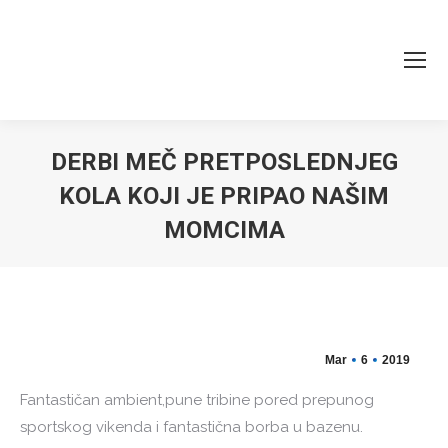
DERBI MEČ PRETPOSLEDNJEG
KOLA KOJI JE PRIPAO NAŠIM
MOMCIMA
You are here:
Mar
6
2019
Fantastičan ambient,pune tribine pored prepunog
sportskog vikenda i fantastična borba u bazenu.