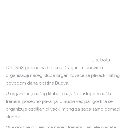
U subotu
17.11.2018 godine na bazenu Dragan Trifunović u
organizaciji našeg kluba organizovaće se plivački miting
povodom dana opštine Budva.
U organizaciji našeg kluba a najviše zaslugom naših
trenera, posebno plivanja, u Budvi već par godina se
organizuje ozbiljan plivački miting za sada samo domaći
klubovi.
Ove godine po riječima našeg trenera Danijele Franeta,