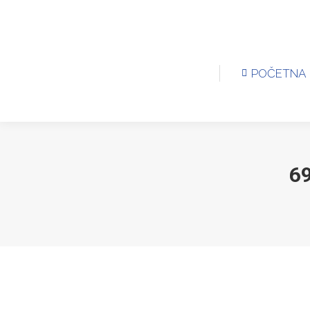
POČETNA
KLU
POČETNA
6