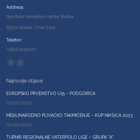
Addresa:
Sportsko rekreativni centar Budva
85310 Budva, Crna Gora
Telefon:
+38267029100
Find us on:
Facebook
Instagram
page
page
Najnovije objave
opens
opens
in
in
EVROPSKO PRVENSTVO U15 – PODGORICA
new
new
02/10/2023
window
window
MEĐUNARODNO PLIVAČKO TAKMIČENJE – KUP NIKŠIĆA 2023
02/10/2023
TURNIR REGIONALNE VATERPOLO LIGE – GRUPA ”A”