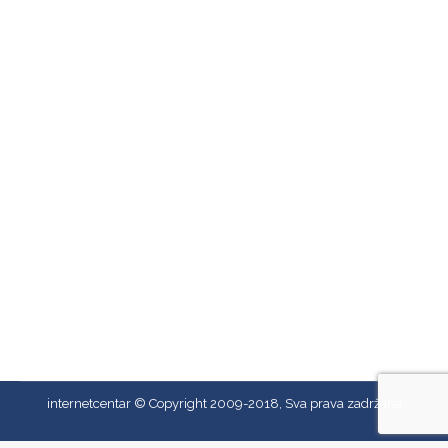
Nova sezona, nova ekipa, jasni ciljevi
Vijesti
By
Tomo
06/10/2018
Obavještavamo prijatelje kluba da nova sezona
počinje već u subotu 13.10.2018 godine i da smo
prvo kolo domaćini ekipi Kopra iz Slovenije. Ove
godine druga liga i neki novi početak za
nas.Nadamo se da smo napravili dobru ekipu, a
veoma bitna stavka je 90 % momaka iz Budve.
Prvom timu su priključeni igrači iz omladisnkog…
internetcentar © Copyright 2009-2018, Sva prava zadržana